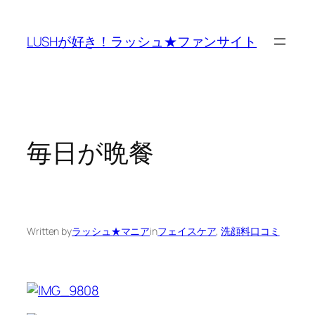
Skip
to
LUSHが好き！ラッシュ★ファンサイト
content
毎日が晩餐
Written by
ラッシュ★マニア
in
フェイスケア
, 
洗顔料口コミ